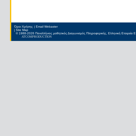
Όροι Χρήσης
Email Webaster
Site Map
© 1988-2026 Πανελλήνιος μαθητικός Διαγωνισμός Πληροφορικής, Ελληνική Εταιρεία
ATCOM
PRODUCTION