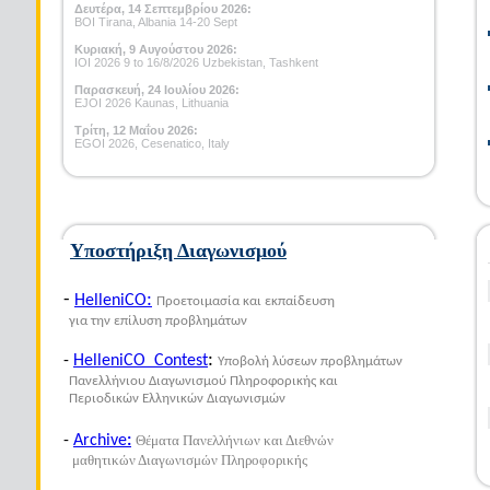
Δευτέρα, 14 Σεπτεμβρίου 2026:
BOI Tirana, Albania 14-20 Sept
Κυριακή, 9 Αυγούστου 2026:
ΙΟΙ 2026 9 to 16/8/2026 Uzbekistan, Tashkent
Παρασκευή, 24 Ιουλίου 2026:
EJOI 2026 Kaunas, Lithuania
Τρίτη, 12 Μαΐου 2026:
EGOI 2026, Cesenatico, Italy
Υποστήριξη Διαγωνισμού
-
:
HelleniCO
Προετοιμασία και εκπαίδευση
για την επίλυση προβλημάτων
:
-
HelleniCO Contest
Υποβολή λύσεων προβλημάτων
Πανελλήνιου Διαγωνισμού Πληροφορικής και
Περιοδικών Ελληνικών Διαγωνισμών
-
Archive
:
Θέματα Πανελλήνιων και Διεθνών
μαθητικών Διαγωνισμών Πληροφορικής