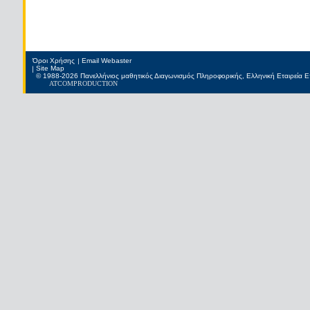
Όροι Χρήσης
Email Webaster
Site Map
© 1988-2026 Πανελλήνιος μαθητικός Διαγωνισμός Πληροφορικής, Ελληνική Εταιρεία
ATCOM
PRODUCTION