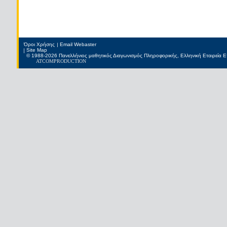
Όροι Χρήσης
Email Webaster
Site Map
© 1988-2026 Πανελλήνιος μαθητικός Διαγωνισμός Πληροφορικής, Ελληνική Εταιρεία
ATCOM
PRODUCTION